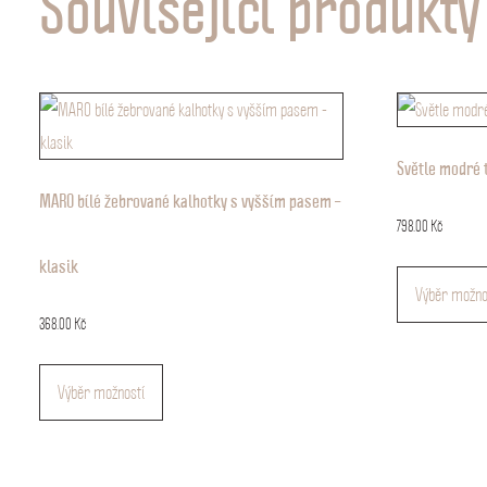
Související produkty
Světle modré t
MARO bílé žebrované kalhotky s vyšším pasem –
798.00
Kč
klasik
Výběr možno
368.00
Kč
Tento
Výběr možností
produkt
má
více