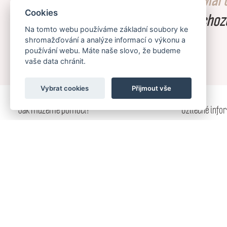
Cookies
novinky o našich nejnovějších příchoz
Na tomto webu používáme základní soubory ke
výprodejích.
shromažďování a analýze informací o výkonu a
používání webu. Máte naše slovo, že budeme
vaše data chránit.
Vybrat cookies
Přijmout vše
Jak můžeme pomoci?
Užitečné info
Obchodní spolupráce
Obchodní podmín
Podmínky dopravy
Zásady ochrany o
Vrácení a výměna zboží
Bezpečnost