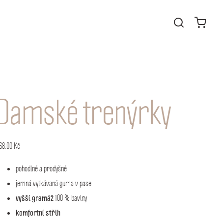
Damské trenýrky
68.00
Kč
pohodlné a prodyšné
jemná vytkávaná guma v pase
vyšší gramáž
100 % bavlny
komfortní střih