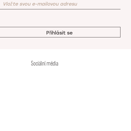
vybrat
na
stránce
produktu
Sociální média