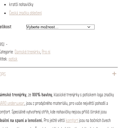
kratší nohavičky
Česká značka oblečení
elikost
SKU:
-
Kategorie:
Damské trenýrky
,
Pro ni
Štítek:
potisk
OPIS
ámské trenýrky
100% bavlny
, ze
, klasické trenýrky s potiskem loga značky
ARO underwear
, jsou z prodyšného materiálu, pro vaše největší pohodlí a
omfort. Speciálně vytvořený střih, kde nohavičky nejsou příliš široké jsou
deální na spaní a lenošení.
Pro ještě větší
komfort
jsou na bočních švech