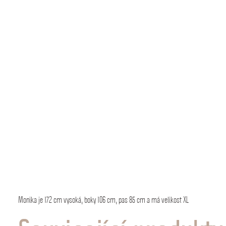
Monika je 172 cm vysoká, boky 106 cm, pas 85 cm a má velikost XL
ÁS