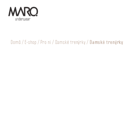
Damské trenýrky
Domů
/
E-shop
/
Pro ni
/
Damské trenýrky
/