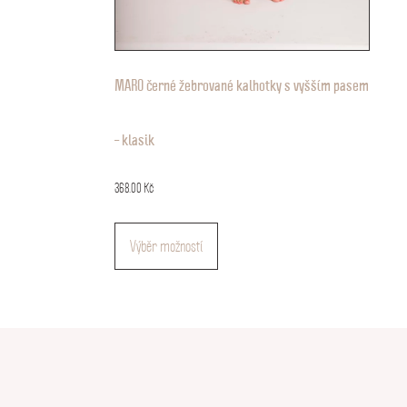
MARO černé žebrované kalhotky s vyšším pasem
– klasik
368.00
Kč
Tento
Výběr možností
produkt
má
více
variant.
Možnosti
lze