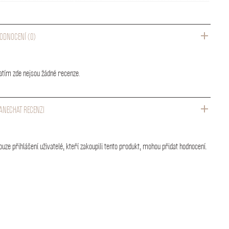
ODNOCENÍ (0)
atím zde nejsou žádné recenze.
ANECHAT RECENZI
ouze přihlášení uživatelé, kteří zakoupili tento produkt, mohou přidat hodnocení.