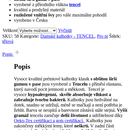
vyrobené z přírodního vlákna
tencel
kvalitní a prodyšný materiál
rozložené vnitřní švy
pro váše maximálni pohodlí
vyrobeno v Česku
Velikost
Vyčistit
SKU:
58
Kategorie:
Damské kalhotky - TENCEL
,
Pro ni
Štítek:
tělová
Popis
Popis
Vysoce kvalitní prémiové kalhotky klasik
s obšitou širší
gumou v pase
jsou vyrobené z
T
encelu
s příměsí elastanu,
který navodí pocit jemnosti a měkkosti. Tencel je
vysoce
hypoalergenní,
skvěle absorbuje vlhkost a
zabraňuje tvorbu bakterií.
Kalhotky jsou hedvábné na
dotek, snadno se udržují, méně se mačkají a není potřeba je
žehlit. Barva se neopírá a barevnost zůstává stále stejná.
Vyšší
gramáž
tencelu zaručuje
delší životnost
a udržitelnost díky
Oeko-Tex certifikaci a gots certifikací.
Kalhotky jsou
zakončeny měkkými lemy, které
neškrtí.
V zadní části