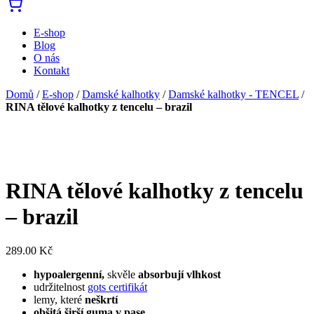
E-shop
Blog
O nás
Kontakt
Domů
/
E-shop
/
Damské kalhotky
/
Damské kalhotky - TENCEL
/
RINA tělové kalhotky z tencelu – brazil
RINA tělové kalhotky z tencelu
– brazil
289.00
Kč
hypoalergenní,
skvěle
absorbují vlhkost
udržitelnost
gots certifikát
lemy, které
neškrtí
obšitá širší guma v pase