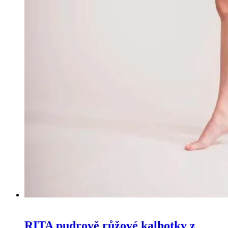
RITA pudrově růžové kalhotky z