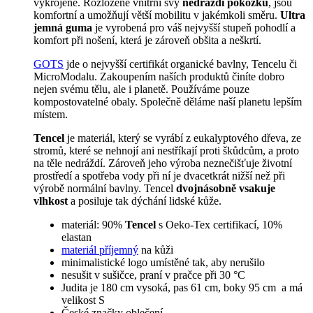
vykrojené. Rozložené vnitřní švy
nedráždí pokožku
, jsou
komfortní a umožňují větší mobilitu v jakémkoli směru.
Ultra
jemná guma
je vyrobená pro váš nejvyšší stupeň pohodlí a
komfort při nošení, která je zároveň obšita a neškrtí.
GOTS
jde o nejvyšší certifikát organické bavlny, Tencelu či
MicroModalu. Zakoupením naších produktů činíte dobro
nejen svému tělu, ale i planetě. Používáme pouze
kompostovatelné obaly. Společně děláme naší planetu lepším
místem.
Tencel
je materiál, který se vyrábí z eukalyptového dřeva, ze
stromů, které se nehnojí ani nestříkají proti škůdcům, a proto
na těle nedráždí. Zároveň jeho výroba neznečišťuje životní
prostředí a spotřeba vody při ní je dvacetkrát nižší než při
výrobě normální bavlny. Tencel
dvojnásobně vsakuje
vlhkost
a posiluje tak dýchání lidské kůže.
materiál: 90%
T
encel
s Oeko-Tex certifikací, 10%
elastan
materiál příjemný
na kůži
minimalistické logo umístěné tak, aby nerušilo
nesušit v sušičce, praní v pračce při 30 °C
Judita je 180 cm vysoká, pas 61 cm, boky 95 cm a má
velikost S
České značky oblečení